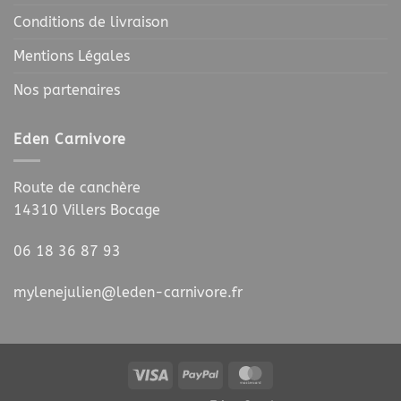
Conditions de livraison
Mentions Légales
Nos partenaires
Eden Carnivore
Route de canchère
14310 Villers Bocage
06 18 36 87 93
mylenejulien@leden-carnivore.fr
Visa
PayPal
MasterCard