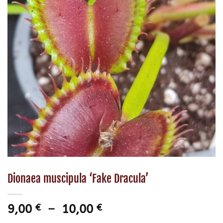
Dionaea muscipula ‘Fake Dracula’
Plage
9,00
€
–
10,00
€
de