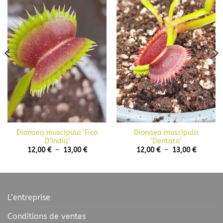
Dionaea muscipula ‘Fico
Dionaea muscipula
D’India’
‘Dentata’
Plage
Plage
12,00
€
–
13,00
€
12,00
€
–
13,00
€
de
de
prix :
prix :
12,00 €
12,00 €
à
à
13,00 €
13,00 €
L’entreprise
Conditions de ventes