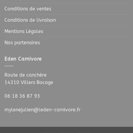
Conditions de ventes
Conditions de livraison
Mentions Légales
Nos partenaires
Eden Carnivore
Route de canchère
14310 Villers Bocage
06 18 36 87 93
mylenejulien@leden-carnivore.fr