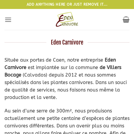
Passer
ADD ANYTHING HERE OR JUST REMOVE IT...
au
contenu
Eden Carnivore
Située aux portes de Caen, notre entreprise
Eden
Carnivore
est implantée sur la commune
de Villers
Bocage
(Calvados) depuis 2012 et nous sommes
spécialisés dans les plantes carnivores. Dans un souci
de qualité de services, nous faisons nous même la
production et la vente.
Au sein d’une serre de 300m², nous produisons
actuellement une petite centaine d’espèces de plantes
carnivores différentes. Dans un avenir plus ou moins
proche, nous allons faire évoluer ce nombre. Afin de