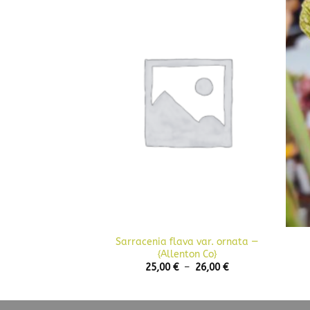
+
+
Sarracenia flava var. ornata —
nia Velvet
{Allenton Co}
Plage
–
18,00
€
de
Plage
25,00
€
–
26,00
€
prix :
de
17,00 €
prix :
à
25,00 €
18,00 €
à