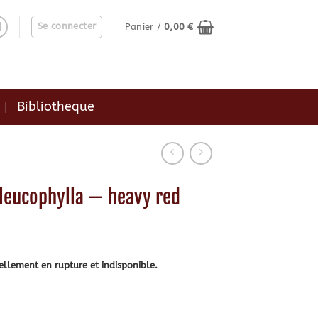
Se connecter
Panier /
0,00
€
Bibliotheque
 leucophylla — heavy red
ellement en rupture et indisponible.