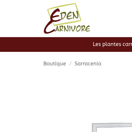
Passer
au
contenu
Les plantes car
Boutique
/
Sarracenia