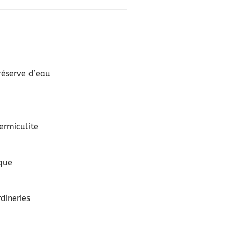
réserve d’eau
ermiculite
ique
dineries