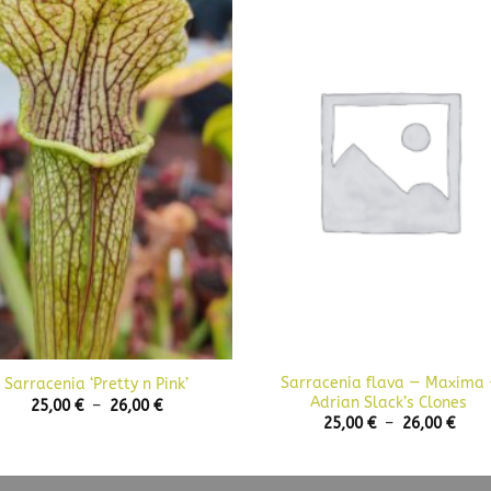
+
Sarracenia flava — Maxima 
Sarracenia ‘Pretty n Pink’
Adrian Slack’s Clones
Plage
25,00
€
–
26,00
€
de
Plag
25,00
€
–
26,00
€
prix :
de
25,00 €
prix :
à
25,00
26,00 €
à