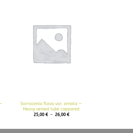
+
–
Sarracenia flava var. ornata —
Heavy veined tube coppored
e
Plage
25,00
€
–
26,00
€
de
prix :
 €
25,00 €
à