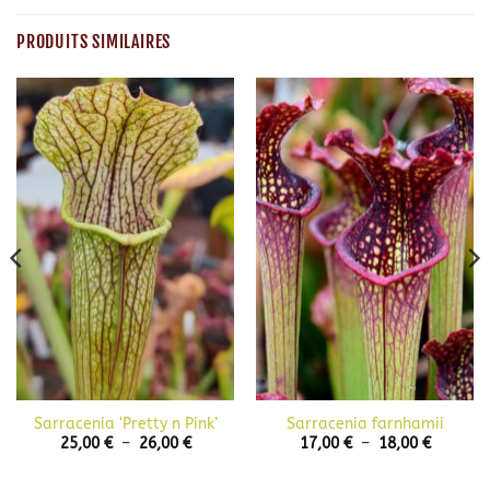
PRODUITS SIMILAIRES
Sarracenia ‘Pretty n Pink’
Sarracenia farnhamii
Plage
Plage
25,00
€
–
26,00
€
17,00
€
–
18,00
€
de
de
prix :
prix :
€
25,00 €
17,00 €