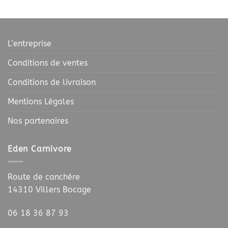
à
à
€
26,00 €
18,00 €
L’entreprise
Conditions de ventes
Conditions de livraison
Mentions Légales
Nos partenaires
Eden Carnivore
Route de canchère
14310 Villers Bocage
06 18 36 87 93