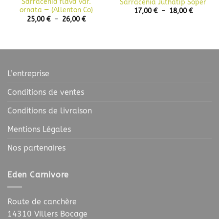
Sarracenia flava var.
Sarracenia Juthatip Soper
ornata — {Allenton Co}
Plage
17,00
€
–
18,00
€
de
Plage
25,00
€
–
26,00
€
prix :
de
17,00 €
prix :
à
€
25,00 €
18,00 €
à
€
26,00 €
L’entreprise
Conditions de ventes
Conditions de livraison
Mentions Légales
Nos partenaires
Eden Carnivore
Route de canchère
14310 Villers Bocage