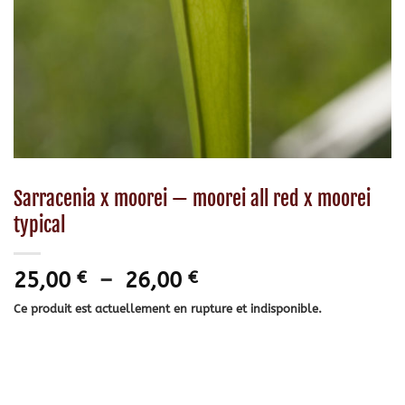
Sarracenia x moorei — moorei all red x moorei
typical
Plage
25,00
€
–
26,00
€
de
Ce produit est actuellement en rupture et indisponible.
prix :
25,00 €
à
26,00 €