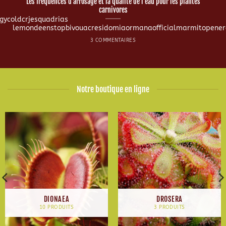
Les fréquences d’arrosage et la qualité de l’eau pour les plantes
carnivores
ycoldcrjesquadrias
lemondeenstopbivouacresidomiaormanaofficialmarmitopenerg
3 COMMENTAIRES
Notre boutique en ligne
DIONAEA
DROSERA
10 PRODUITS
3 PRODUITS