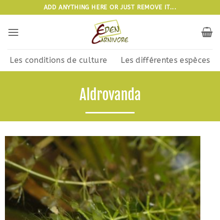
Passer
ADD ANYTHING HERE OR JUST REMOVE IT...
au
contenu
Les conditions de culture
Les différentes espèces
Aldrovanda