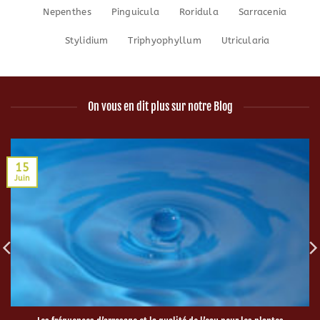
Nepenthes
Pinguicula
Roridula
Sarracenia
Stylidium
Triphyophyllum
Utricularia
On vous en dit plus sur notre Blog
15
Juin