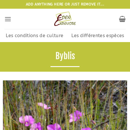
Passer
ADD ANYTHING HERE OR JUST REMOVE IT...
au
contenu
Les conditions de culture
Les différentes espèces
Byblis