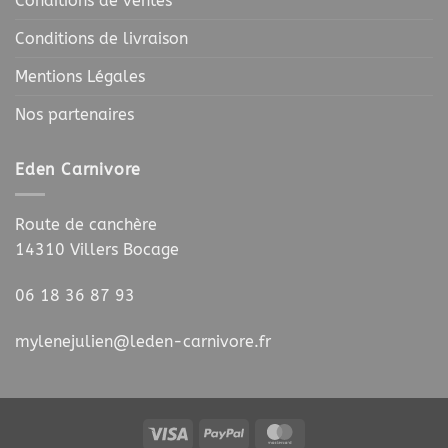
Conditions de ventes
Conditions de livraison
Mentions Légales
Nos partenaires
Eden Carnivore
Route de canchère
14310 Villers Bocage
06 18 36 87 93
mylenejulien@leden-carnivore.fr
Visa
PayPal
MasterCard