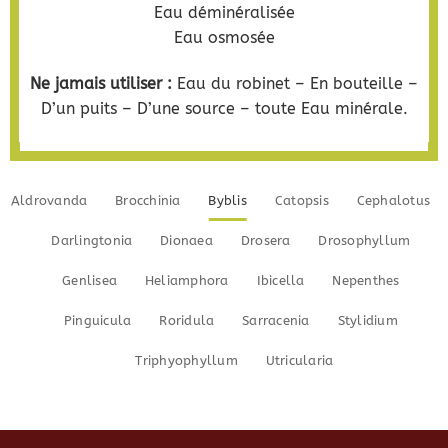
Eau déminéralisée
Eau osmosée
Ne jamais utiliser :
Eau du robinet – En bouteille –
D’un puits – D’une source – toute Eau minérale.
Aldrovanda
Brocchinia
Byblis
Catopsis
Cephalotus
Darlingtonia
Dionaea
Drosera
Drosophyllum
Genlisea
Heliamphora
Ibicella
Nepenthes
Pinguicula
Roridula
Sarracenia
Stylidium
Triphyophyllum
Utricularia