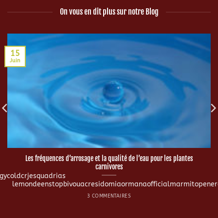
On vous en dit plus sur notre Blog
15
Juin
Les fréquences d’arrosage et la qualité de l’eau pour les plantes
carnivores
ycoldcrjesquadrias
lemondeenstopbivouacresidomiaormanaofficialmarmitopenerg
3 COMMENTAIRES